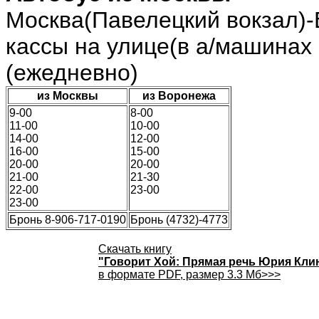
Москва(Павелецкий вокзал)-
кассы на улице(в а/машинах
(ежедневно)
из Москвы
из Воронежа
9-00
8-00
11-00
10-00
14-00
12-00
16-00
15-00
20-00
20-00
21-00
21-30
22-00
23-00
23-00
Бронь 8-906-717-0190
Бронь (4732)-4773
Скачать книгу
"Говорит Хой: Прямая речь Юрия Кли
в формате PDF, размер 3.3 Мб>>>