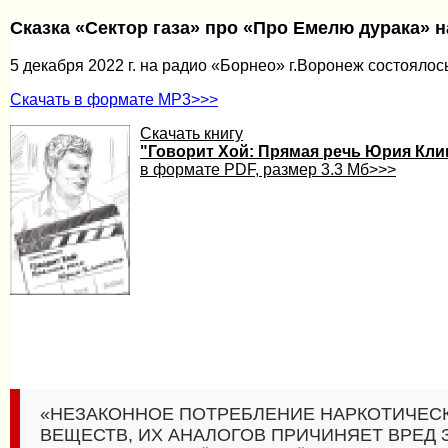
Сказка «Сектор газа» про «Про Емелю дурака» 
5 декабря 2022 г. на радио «Борнео» г.Воронеж состоялос
Скачать в формате MP3>>>
Скачать книгу
"Говорит Хой: Прямая речь Юрия Кл
в формате PDF, размер 3.3 Мб>>>
«НЕЗАКОННОЕ ПОТРЕБЛЕНИЕ НАРКОТИЧЕС
ВЕЩЕСТВ, ИХ АНАЛОГОВ ПРИЧИНЯЕТ ВРЕД