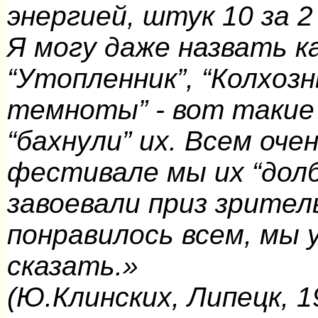
энергией, штук 10 за 2
Я могу даже назвать ка
“Утопленник”, “Колхозн
темноты” - вот такие
“бахнули” их. Всем оче
фестивале мы их “долб
завоевали приз зрите
понравилось всем, мы 
сказать.»
(Ю.Клинских, Липецк, 19