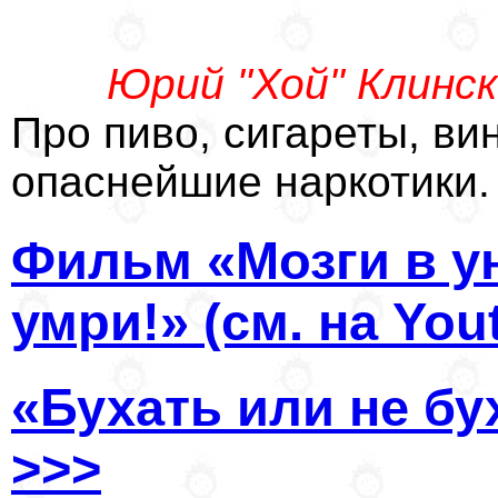
Юрий "Хой" Клинск
Про пиво, сигареты, вин
опаснейшие наркотики.
Фильм «Мозги в у
умри!» (см. на You
«Бухать или не бух
>>>