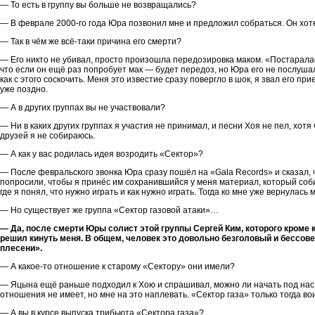
— То есть в группу вы больше не возвращались?
— В феврале 2000-го года Юра позвонил мне и предложил собраться. Он хоте
— Так в чём же всё-таки причина его смерти?
— Его никто не убивал, просто произошла передозировка маком. «Постаралас
что если он ещё раз попробует мак — будет передоз, но Юра его не послушал. В
как с этого соскочить. Меня это известие сразу повергло в шок, я звал его пр
уже поздно.
— А в других группах вы не участвовали?
— Ни в каких других группах я участия не принимал, и песни Хоя не пел, хотя
друзей я не собираюсь.
— А как у вас родилась идея возродить «Сектор»?
— После февральского звонка Юра сразу пошёл на «Gala Records» и сказал, чт
попросили, чтобы я принёс им сохранившийся у меня материал, который со
где я понял, что нужно играть и как нужно играть. Тогда ко мне уже вернула
— Но существует же группа «Сектор газовой атаки»…
— Да, после смерти Юры солист этой группы Сергей Ким, которого кроме к
решил кинуть меня. В общем, человек это довольно безголовый и бессов
плесени».
— А какое-то отношение к старому «Сектору» они имели?
— Яцына ещё раньше подходил к Хою и спрашивал, можно ли начать под нас ко
отношения не имеет, но мне на это наплевать. «Сектор газа» только тогда во
— А вы в курсе выпуска трибьюта «Сектора газа»?