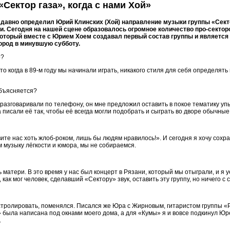
«Сектор газа», когда с нами Хой»
о давно определил Юрий Клинских (Хой) направление музыки группы «Секто
ми. Сегодня на нашей сцене образовалось огромное количество про-сект
, который вместе с Юрием Хоем создавал первый состав группы и являетс
город в минувшую субботу.
о?
что когда в 89-м году мы начинали играть, никакого стиля для себя определять
объясняется?
разговаривали по телефону, он мне предложил оставить в покое тематику упы
а писали её так, чтобы её всегда могли подобрать и сыграть во дворе обычны
те нас хоть жлоб-роком, лишь бы людям нравилось!». И сегодня я хочу сохра
 музыку лёгкости и юмора, мы не собираемся.
 матери. В это время у нас был концерт в Рязани, который мы отыграли, и я у
ак мог человек, сделавший «Сектору» звук, оставить эту группу, но ничего с с
астролировать, поменялся. Писался же Юра с Жирновым, гитаристом группы «Ро
 была написана под окнами моего дома, а для «Кумы» я и вовсе подкинул Юре
.