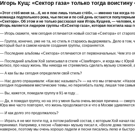
Игорь Кущ: «Сектор газа» только тогда воистину 
«Этот стёб меня за…б, но я пою лишь только стёб», — именно так когда-т
команда подпольного рока, чьи песни и по сей день остаются популярны
«Сектора». Об этом и не только рассказал нам Игорь Кущеев, — человек
Игорь является лидером группы «ЕхСектор газа», которая посетила наш 
— Игорь скажите, чем сегодня отличается новый состав «Сектора» от старог
— Группа, конечно, уже не та, но стиль я стараюсь выдерживать. Дело в том, 
который был в самом начале создания группы, сохраняется.
— Последние альбомы «Сектора» отличаются от первоначальных. Чем это 
— Последний альбом Хой записывал в стиле «Clawfinger», и когда мы с Юрой 
колхоз, про нашу жизнь. Мы никогда не стремились сделать музыку сложной, 
— А как бы вы сегодня определили свой стиль?
— Нас долго спрашивали: «Как вас называть?» — на что мы отвечали: «Назови
сегодня поднимаем мистические темы, но перегибать палку, лишая тем самым
— Вы, кажется, покидали группу в 91-м году…
— Да, я покидал группу, но на это у меня была очень веская причина — смерть
Юра мне часто повторял, что жизнь продолжается и что в Москве удивляются, к
— И как долго это продолжалось?
— Играть я не мог почти год, а потом рабочий состав, с которым Хой начал г
принимал. Например, к песне «Лавочка» музыку писал я, «Возле дома твоего»
наверное, поэтому мы очень хорошо ладили и песни писались легко и быстро