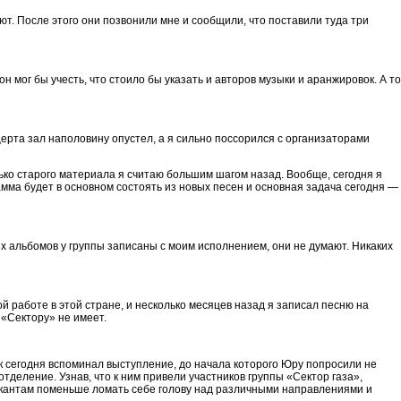
ют. После этого они позвонили мне и сообщили, что поставили туда три
он мог бы учесть, что стоило бы указать и авторов музыки и аранжировок. А то
церта зал наполовину опустел, а я сильно поссорился с организаторами
лько старого материала я считаю большим шагом назад. Вообще, сегодня я
рамма будет в основном состоять из новых песен и основная задача сегодня —
вых альбомов у группы записаны с моим исполнением, они не думают. Никаких
 работе в этой стране, и несколько месяцев назад я записал песню на
 «Сектору» не имеет.
к сегодня вспоминал выступление, до начала которого Юру попросили не
тделение. Узнав, что к ним привели участников группы «Сектор газа»,
зыкантам поменьше ломать себе голову над различными направлениями и