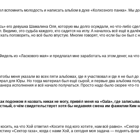
л вспомнить молодость и написать альбом в духе «Колхозного панка». Мы дог
ь» его девушка Шамалина Оля, которую мы долго осуждали, но что-либо сдела
идимо, это судьба каждого, кто садится на иглу. А началось всё ещё в далёком
иехать поговорить, но всё было впустую. Многие говорят, что если бы он был с 
 Фидель из «Ласкового мая» и предлагал мне заработать на этом денег, на что
обы меня указали во всех пяти альбомах, где я участвовал и где я не был до
бирал для Юры. Но тогда материал был ещё сырой, и первые два альбома по
сь манера исполнения и всё начало получаться. Просто надо было скорее что-
ак подонком я назвать никак не могу, привёл меня на «Gala», где записы
естный, о чём свидетельствует хотя бы недавняя смена им фамилии Ким н
сить, на что Хой ответил «Косите под кого хотите, нам всё равно». «Сектор 
истину «Сектор газа», когда с нами Хой, а сегодня моя задача — поднять флаг