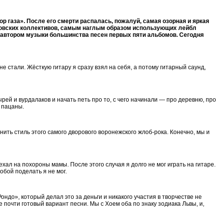
р газа». После его смерти распалась, пожалуй, самая озорная и яркая
оровских коллективов, самым наглым образом использующих лейбл
я автором музыки большинства песен первых пяти альбомов. Сегодня
 не стали. Жёсткую гитару я сразу взял на себя, а потому гитарный саунд,
рей и вурдалаков и начать петь про то, с чего начинали — про деревню, про
е пацаны.
нить стиль этого самого дворового воронежского жлоб-рока. Конечно, мы и
ехал на похороны мамы. После этого случая я долго не мог играть на гитаре.
обой поделать я не мог.
ндо», который делал это за деньги и никакого участия в творчестве не
 почти готовый вариант песни. Мы с Хоем оба по знаку зодиака Львы, и,