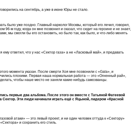
оворились на сентябрь, а уже в июне Юры не стало.
ть было уже поздно. Главный нарколог Москвы, который его лечил, говорил,
 96-м году, когда он мне позвонил и сказал, что сидит на героине и не знает,
нами, мы смогли бы его остановить, но было так, как было, и что-либо менять
 я ему ответил, что у нас «Сектор газа» а не «Ласковый май», и предавать
 этого момента указан. После смерти Хоя мне позвонили с «Gala», и
лучились плохими. Первая наша нормальная работа — это «Огненный рай»,
то делать, чтобы наше место не заняли какие-нибудь самозванцы.
вались первые два альбома. После этого он вместе с Татьяной Фатеевой
а Сектор. Эти люди начинали играть ещё с Яцыной, лидером «Красной
газовой атаки» — это левый проект, и ни один человек оттуда к «Сектору»
 «Сектора» и сохранить его стиль.