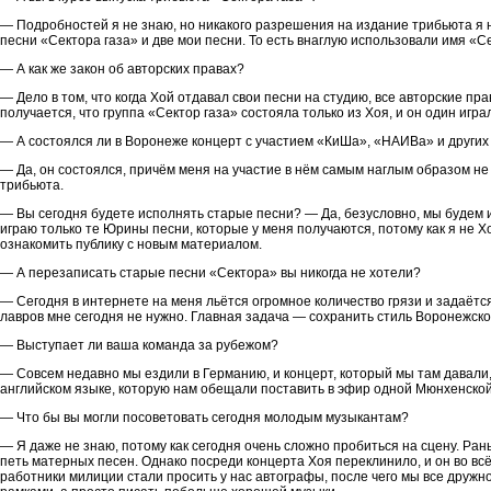
— Подробностей я не знаю, но никакого разрешения на издание трибьюта я не
песни «Сектора газа» и две мои песни. То есть внаглую использовали имя «С
— А как же закон об авторских правах?
— Дело в том, что когда Хой отдавал свои песни на студию, все авторские пра
получается, что группа «Сектор газа» состояла только из Хоя, и он один игра
— А состоялся ли в Воронеже концерт с участием «КиШа», «НАИВа» и други
— Да, он состоялся, причём меня на участие в нём самым наглым образом не
трибьюта.
— Вы сегодня будете исполнять старые песни? — Да, безусловно, мы будем и
играю только те Юрины песни, которые у меня получаются, потому как я не Х
ознакомить публику с новым материалом.
— А перезаписать старые песни «Сектора» вы никогда не хотели?
— Сегодня в интернете на меня льётся огромное количество грязи и задаётся
лавров мне сегодня не нужно. Главная задача — сохранить стиль Воронежско
— Выступает ли ваша команда за рубежом?
— Совсем недавно мы ездили в Германию, и концерт, который мы там давали,
английском языке, которую нам обещали поставить в эфир одной Мюнхенской 
— Что бы вы могли посоветовать сегодня молодым музыкантам?
— Я даже не знаю, потому как сегодня очень сложно пробиться на сцену. Ра
петь матерных песен. Однако посреди концерта Хоя переклинило, и он во всё
работники милиции стали просить у нас автографы, после чего мы все друж