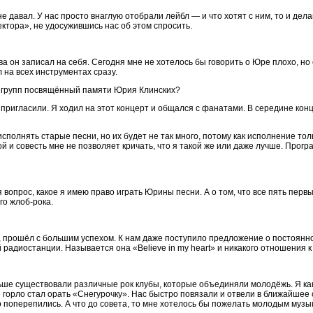
 давал. У нас просто внаглую отобрали лейбл — и что хотят с ним, то и дела
ектора», не удосужившись нас об этом спросить.
ва он записал на себя. Сегодня мне не хотелось бы говорить о Юре плохо, но 
л на всех инструментах сразу.
х групп посвящённый памяти Юрия Клинских?
 пригласили. Я ходил на этот концерт и общался с фанатами. В середине кон
сполнять старые песни, но их будет не так много, потому как исполнение то
ой и совесть мне не позволяет кричать, что я такой же или даже лучше. Прог
 вопрос, какое я имею право играть Юрины песни. А о том, что все пять пер
го жлоб-рока.
 прошёл с большим успехом. К нам даже поступило предложение о постоянной
радиостанции. Называется она «Believe in my heart» и никакого отношения к
ньше существовали различные рок клубы, которые объединяли молодёжь. Я ка
 горло стал орать «Снегурочку». Нас быстро повязали и отвели в ближайшее о
но поперепились. А что до совета, то мне хотелось бы пожелать молодым му