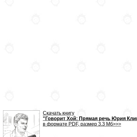
Скачать книгу
"Говорит Хой: Прямая речь Юрия Кл
в формате PDF, размер 3.3 Мб>>>