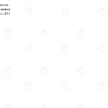
,
песня
 можно
ь»,БТ)