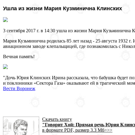
Ушла из жизни Мария Кузминична Клинских
3 сентября 2017 г. в 14:30 ушла из жизни Мария Кузьминична 
Мария Кузьминична родилась 85 лет назад - 25 августа 1932 г
авиационном заводе клепальщицей, где познакомилась с Нико
Вечная память!
"Дочь Юрия Клинских Ирина рассказала, что бабушка будет пох
и поклонники «Сектора Газа» оказывают ей в трагический мом
Вести Воронеж
Скачать книгу
"Говорит Хой: Прямая речь Юрия Клин
в формате PDF, размер 3.3 Мб>>>