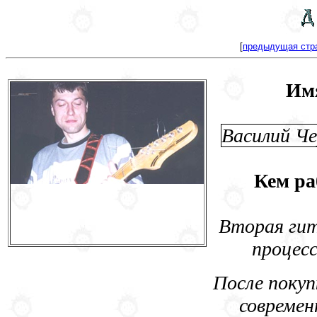
[
предыдущая стр
Им
Василий Ч
Кем ра
Вторая гит
процесс
После покуп
современ