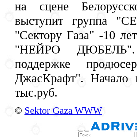
на сцене Белорусско
выступит группа "С
"Сектору Газа" -10 ле
"НЕЙРО ДЮБЕЛЬ". 
поддержке продюсер
ДжасКрафт". Начало 
тыс.руб.
©
Sektor Gaza WWW