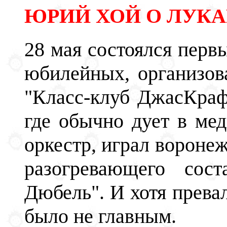
ЮРИЙ ХОЙ О ЛУКА
28 мая состоялся перв
юбилейных, организо
"Класс-клуб ДжасКрафт
где обычно дует в ме
оркестр, играл воронеж
разогревающего сос
Дюбель". И хотя прева
было не главным.