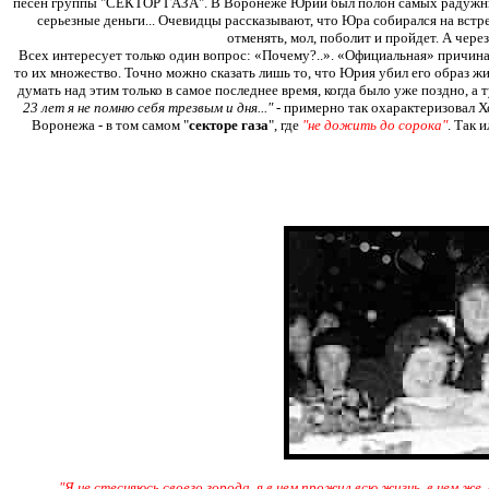
песен группы "CЕКТОР ГАЗА". В Воронеже Юрий был полон самых радужных 
серьезные деньги... Очевидцы рассказывают, что Юра собирался на встр
отменять, мол, поболит и пройдет. А чере
Всех интересует только один вопрос: «Почему?..». «Официальная» причина 
то их множество. Точно можно сказать лишь то, что Юрия убил его образ жиз
думать над этим только в самое последнее время, когда было уже поздно, а
23 лет я не помню себя трезвым и дня..."
- примерно так охарактеризовал Х
Воронежа - в том самом "
секторе газа
", где
"не дожить до сорока"
. Так 
"Я не стесняюсь своего города, я в нем прожил всю жизнь, в нем же, с