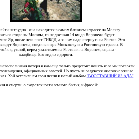
айти нетрудно - она находится в самом ближнем к трассе на Москву
хать со стороны Москвы, то не доезжая 14 км до Воронежа будет
екс Яр, после него пост ГИБДД, а за ним надо свернуть на Ростов. Это
 вокруг Воронежа, соединяющая Московскую и Ростовскую трассы. В
той окружной, перед указателем на Ростов и на Воронеж, справа -
кладбище. Его видно с дороги.
о невосполнимая потеря и нам еще только предстоит понять кого мы потеряли.
 телевидения, официальных властей. Но пусть не радуются многочисленные
ская. Хой оставил нам свои песни и новый альбом
"ВОССТАВШИЙ ИЗ АДА"
и и смерти- о скоротечности земного бытия, и фразой: