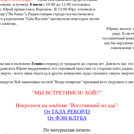
онеже, в четверг,
6 июля
с 10:00 до 12:00 состоялась
я с Юрой пришел весь Воронеж. В 13:00 Юру отпевали в
ще ("На баках"). Радиостанции города поучаствовали в
го разрешения "Gala Records" прозвучали некоторые песни
 альбома...
Юрину могилу н
ряду. Если е
гостиничный компл
как бы окружная
самом конце э
авы как и положено
Гению
в период от тридцати до сорока лет. Для всех нас эт
удавалось Юрию выдерживать тот огромный прессинг со стороны газет, радио,
смерть - всего лишь переход в другое измерение, куда страшнее смерть творче
нцерты Хой заканчивал песней "Когда помрешь" призывая всех подумать о жизн
"МЫ ВСТРЕТИМСЯ! ХОЙ!!"
Некрологи на альбоме "Восставший из ада":
От ГАЛА РЕКОРДЗ
От ФЭН-КЛУБА
По материалам печати: