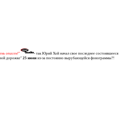
ень опасен!"
-
так Юрий Хой начал свое последнее состоявшееся
овой дорожке"
25 июня
из-за постоянно вырубающейся фонограммы?!