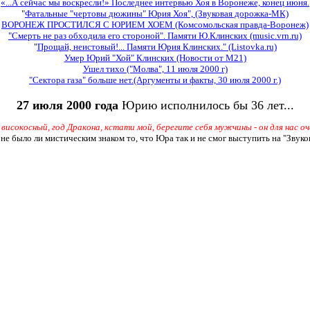
«...А сейчас мы воскресли!» Последнее интервью Хоя в Воронеже, конец июня.
"
Фатальные "чертовы дюжины" Юрия Хоя", (Звуковая дорожка-МК)
ВОРОНЕЖ ПРОСТИЛСЯ С ЮРИЕМ ХОЕМ (Комсомольская правда-Воронеж)
"Cмерть не раз обходила его стороной". Памяти Ю.Клинских (music.vrn.ru)
"
Прощай, неистовый!... Памяти Юрия Клинских." (Listovka.ru)
Умер Юрий "Хой" Клинских (Новости от M21)
Ушел тихо ("Молва", 11 июля 2000 г)
"Сектора газа" больше нет.(Аргументы и факты, 30 июля 2000 г.)
27 июля 2000 года
Юрию исполнилось бы 36 лет...
 високосный, год Дракона, кстати мой, берегите себя мужчины - он для нас оч
не было ли мистическим знаком то, что Юра так и не смог выступить на "Звук