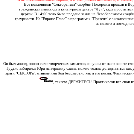
Все поклонники "Сектора газа" скорбят. Похороны прошли в Вор
гражданская панихида в культурном центре "Луч", куда проститьс
церкви. В 14:00 тело было предано земле на Левобережном кладби
траурности. На "Европе Плюс" в программах "Презент" с эксклюзивно
из нового и последнего
Он был молод, полон сил и творческих замыслов, он ушел от нас в зените сл
Трудно взбирался Юра на вершину славы, можно только догадываться как 
враги "СЕКТОРа", отныне имя Хоя бессмертно как и его песни. Физическая 
, так что ДЕРЖИТЕСЬ! Практически все свои ко