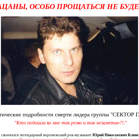
АЦАНЫ, ОСОБО ПРОЩАТЬСЯ НЕ БУДЕ
гические подробности смерти лидера группы "СЕКТОР 
"Кто подошла ко мне так резко и так незаметно?!."
та скончался легендарный воронежский рок-музыкант
Юрий Николаевич Клинск