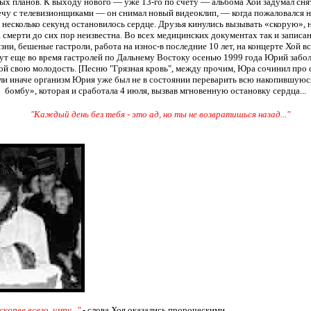
планов. К выходу нового — уже 13-го по счету — альбома Хой задумал снять
ечу с телевизионщиками — он снимал новый видеоклип, — когда пожаловался на 
з несколько секунд остановилось сердце. Друзья кинулись вызывать «cкорую»,
смерти до сих пор неизвестна. Во всех медицинских документах так и записан
ни, бешеные гастроли, работа на износ-в последние 10 лет, на концерте Хой все
 тут еще во время гастролей по Дальнему Востоку осенью 1999 года Юрий забол
ой свою молодость. [Песню "Грязная кровь", между прочим, Юра сочинил про с
или иначе организм Юрия уже был не в состоянии переварить всю накопившуюся
бомбу», которая и сработала 4 июля, вызвав мгновенную остановку сердца...
"Каждый день без тебя - это ад, но ты не возвратишься назад..."
корее всего, умру..."
- слова Хоя оказались пророческими.