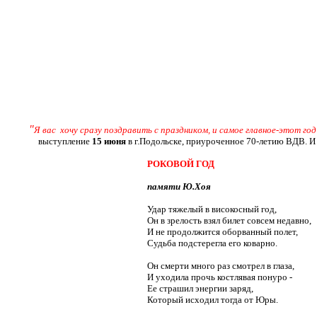
"
Я вас хочу сразу поздравить с праздником, и самое главное-этот год
выступление
15 июня
в г.Подольске, приуроченное 70-летию ВДВ. И 
РОКОВОЙ ГОД
памяти Ю.Хоя
Удар тяжелый в високосный год,
Он в зрелость взял билет совсем недавно,
И не продолжится оборванный полет,
Судьба подстерегла его коварно.
Он смерти много раз смотрел в глаза,
И уходила прочь костлявая понуро -
Ее страшил энергии заряд,
Который исходил тогда от Юры.