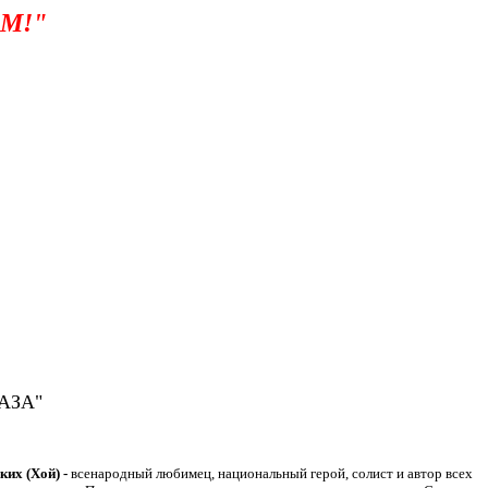
М!"
ГАЗА"
их (Хой) -
всенародный любимец, национальный герой, солист и автор всех