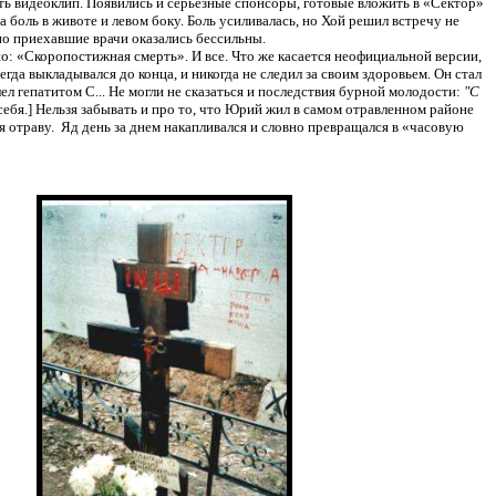
 видеоклип. Появились и серьезные спонсоры, готовые вложить в «Сектор»
боль в животе и левом боку. Боль усиливалась, но Хой решил встречу не
 но приехавшие врачи оказались бессильны.
о: «Скоропостижная смерть». И все. Что же касается неофициальной версии,
гда выкладывался до конца, и никогда не следил за своим здоровьем. Он стал
ел гепатитом С... Не могли не сказаться и последствия бурной молодости:
"С
ебя.] Нельзя забывать и про то, что Юрий жил в самом отравленном районе
 отраву. Яд день за днем накапливался и словно превращался в «часовую