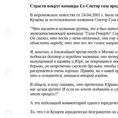
Страсти вокруг команды Ex-Сектор газа про
В воронежских новостях от 24.04.2001 г. была 
Кущева за использование названия Сектор Газа 
"Что касается названия группы, то я был кате
звукозаписывающей компании "Гала-Рекордз" Сер
Он сказал, что песни у меня отличные, они ему 
объяснить народу, что это то же самое направл
Я, конечно, в ближайшее время поеду в Москву 
подписал договор о передаче названия, оно теп
выпущенный в память о Юре, не понравится люд
дерьмо, он непременно скажет друзьям, чтобы н
раскупается очень хорошо. Правда, ни о какой п
что и останется, запишем второй альбом.
В общем, я хочу сказать, что претензии Юриног
нас целая группа! И если он хочет подавать в су
этот процесс!"
А это небольшой комментарий одного юридич
То, что г-н Кущеев юридически безграмотен он 