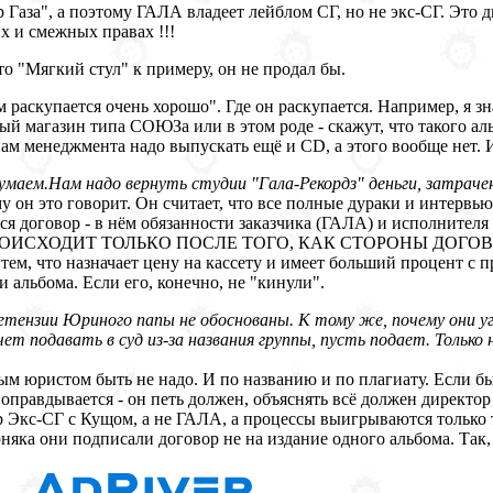
ор Газа", а поэтому ГАЛА владеет лейблом СГ, но не экс-СГ. Это
их и смежных правах !!!
-то "Мягкий стул" к примеру, он не продал бы.
ом раскупается очень хорошо". Где он раскупается. Например, я 
й магазин типа СОЮЗа или в этом роде - скажут, что такого ал
нам менеджмента надо выпускать ещё и CD, а этого вообще нет. 
думаем.Нам надо вернуть студии "Гала-Рекордз" деньги, затрачен
у он это говорит. Он считает, что все полные дураки и интервью н
ся договор - в нём обязанности заказчика (ГАЛА) и исполнителя
МА ПРОИСХОДИТ ТОЛЬКО ПОСЛЕ ТОГО, КАК СТОРОНЫ ДОГ
 тем, что назначает цену на кассету и имеет больший процент с
 альбома. Если его, конечно, не "кинули".
ретензии Юриного папы не обоснованы. К тому же, почему они у
очет подавать в суд из-за названия группы, пусть подает. Только н
ым юристом быть не надо. И по названию и по плагиату. Если б
 он оправдывается - он петь должен, объяснять всё должен дирек
 Экс-СГ с Кущом, а не ГАЛА, а процессы выигрываются только тог
няка они подписали договор не на издание одного альбома. Так, 