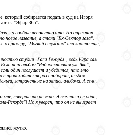
, который собирается подать в суд на Игоря
газеты "Эфир 365":
Газа", а вообще непонятно что. Но директор
о новое название, а стали "Ex-Сектор газа".
ы, к примеру, "Мягкий стульчик" или как-то еще,
енностью студии "Гала-Рекордз", ведь Юра сам
. Если наш альбом "Радиоактивная улыбка",
 если один послушает и убедится, что это
все происходит как раз наоборот, альбом
еньги, затраченные на запись альбома. А если,
мне, совершенно не ясно. Я все-таки не один,
Гала-Рекордз"! Но я уверен, что он не выиграет
еялись жутко.