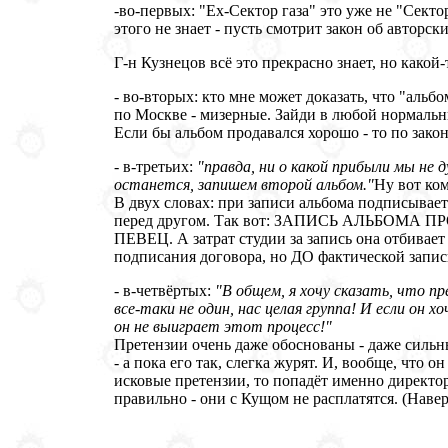
-во-первых: "Ex-Сектор газа" это уже не "Сект
этого не знает - пусть смотрит закон об авторск
Г-н Кузнецов всё это прекрасно знает, но какой
- во-вторых: кто мне может доказать, что "альб
по Москве - мизерные. Зайди в любой нормальны
Если бы альбом продавался хорошо - то по зако
- в-третьих:
"правда, ни о какой прибыли мы не 
останется, запишем второй альбом."
Ну вот ком
В двух словах: при записи альбома подписывает
перед другом. Так вот: ЗАПИСЬ АЛЬБО
ПЕВЕЦ. А затрат студии за запись она отбивает
подписания договора, но ДО фактической записи
- в-четвёртых:
"В общем, я хочу сказать, что п
все-таки не один, нас целая группа! И если он х
он не выиграет этот процесс!"
Претензии очень даже обоснованы - даже сильн
- а пока его так, слегка журят. И, вообще, что
исковые претензии, то попадёт именно директор
правильно - они с Кущом не расплатятся. (Навер