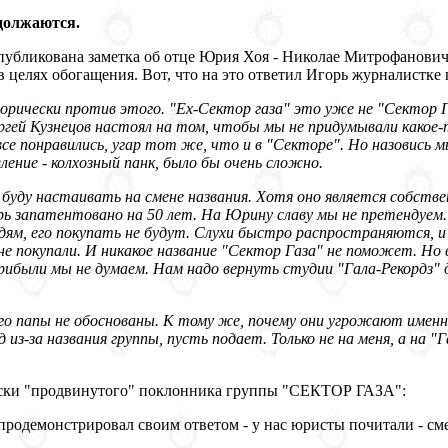
должаются.
опубликована заметка об отце Юрия Хоя - Николае Митрофановиче
в целях обогащения. Вот, что на это ответил Игорь журналистке 
горически против этого. "Ex-Сектор газа" это уже не "Сектор 
гей Кузнецов настоял на том, чтобы мы не придумывали какое-т
все понравились, угар тот же, что и в "Секторе". Но назовись м
ение - колхозный панк, было бы очень сложно.
и буду настаивать на смене названия. Хотя оно является собств
ерь запатентовано на 50 лет. На Юрину славу мы не претендуем
ям, его покупать не будут. Слухи быстро распространяются, и
е покупали. И никакое название "Сектор Газа" не поможет. Но 
рибыли мы не думаем. Нам надо вернуть студии "Гала-Рекордз" д
о папы не обоснованы. К тому же, почему они угрожают именно 
д из-за названия группы, пусть подает. Только не на меня, а на "
ески "продвинутого" поклонника группы "СЕКТОР ГАЗА":
продемонстрировал своим ответом - у нас юристы почитали - см