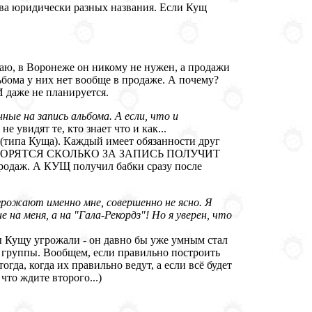
 два юридически разных названия. Если Кущ
знаю, в Воронеже он никому не нужен, а продажи
ьбома у них нет вообще в продаже. А почему?
И даже не планируется.
ные на запись альбома. А если, что и
е увидят те, кто знает что и как...
 (типа Куща). Каждый имеет обязанности друг
ОВОРЯТСЯ СКОЛЬКО ЗА ЗАПИСЬ ПОЛУЧИТ
 продаж. А КУЩ получил бабки сразу после
грожают именно мне, совершенно не ясно. Я
е на меня, а на "Гала-Рекордз"! Но я уверен, что
ы Кущу угрожали - он давно бы уже умным стал
тор группы. Вообщем, если правильно построить
да, когда их правильно ведут, а если всё будет
что ждите второго...)