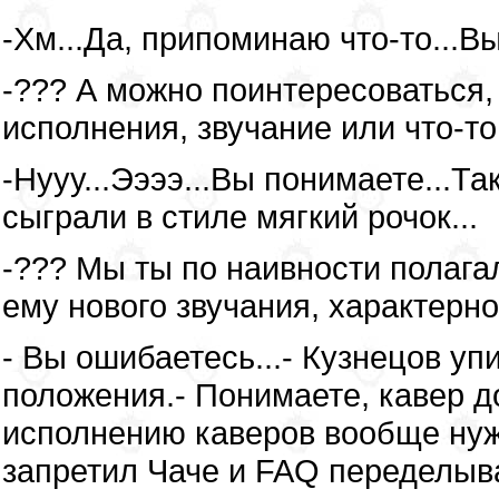
-Хм...Да, припоминаю что-то...Вы
-??? А можно поинтересоваться,
исполнения, звучание или что-то
-Нууу...Ээээ...Вы понимаете...Т
сыграли в стиле мягкий рочок...
-??? Мы ты по наивности полага
ему нового звучания, характерно
- Вы ошибаетесь...- Кузнецов у
положения.- Понимаете, кавер д
исполнению каверов вообще нуж
запретил Чаче и FAQ переделыват