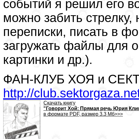
событий я решил его в
можно забить стрелку, 
переписки, писать в фо
загружать файлы для о
картинки и др.).
ФАН-КЛУБ ХОЯ и СЕК
http://club.sektorgaza.ne
Скачать книгу
"Говорит Хой: Прямая речь Юрия Кл
в формате PDF, размер 3.3 Мб>>>