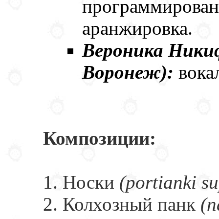
программировани
аранжировка.
Вероника Никиф
Воронеж):
вока
Композиции:
1. Носки
(portianki s
2. Колхозный панк
(n