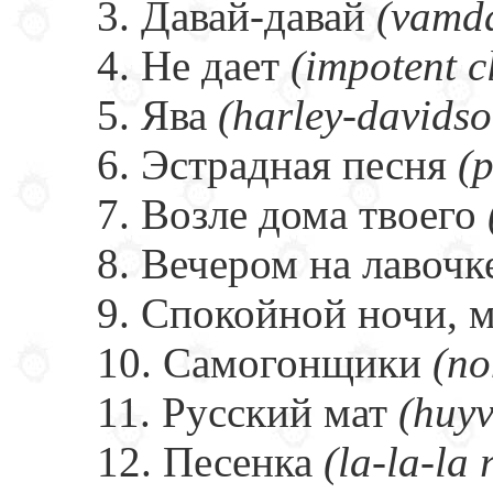
3. Давай-давай
(vamd
4. Не дает
(impotent c
5. Ява
(harley-davids
6. Эстрадная песня
(
7. Возле дома твоего
8. Вечером на лавоч
9. Спокойной ночи,
10. Самогонщики
(no
11. Русский мат
(huy
12. Песенка
(la-la-la