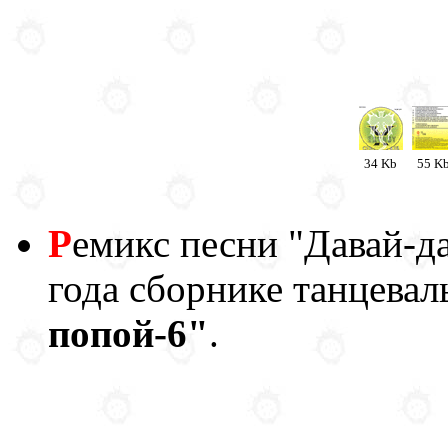
34 Kb
55 K
Р
емикс песни "Давай-д
года сборнике танцева
попой-6"
.