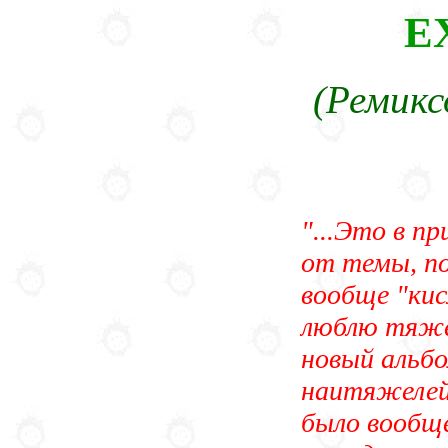
E
(Ремикс
"...Это в п
от темы, по
вообще "кис
люблю тяже
новый альбо
наитяжелейш
было вообще